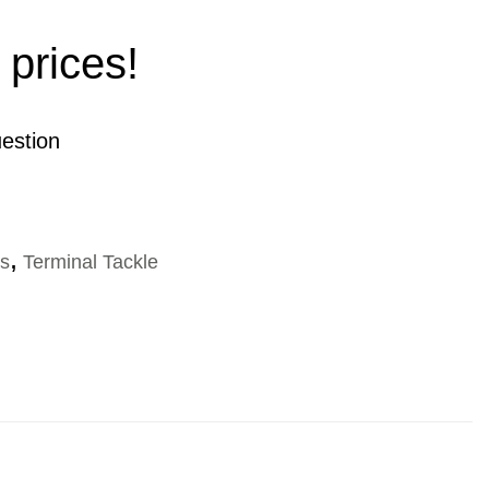
 prices!
estion
es
,
Terminal Tackle