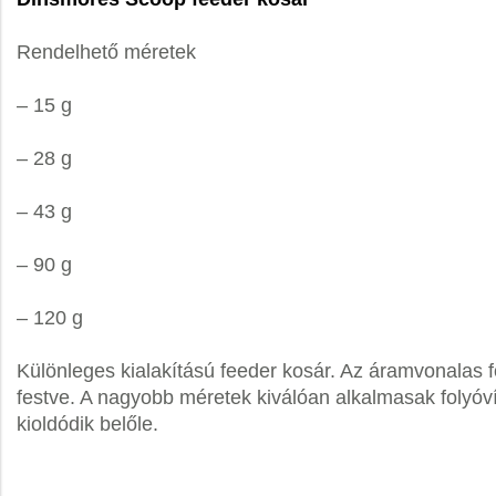
Rendelhető méretek
– 15 g
– 28 g
– 43 g
– 90 g
– 120 g
Különleges kialakítású feeder kosár. Az áramvonalas f
festve. A nagyobb méretek kiválóan alkalmasak folyóví
kioldódik belőle.