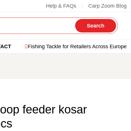
Help & FAQs
Carp Zoom Blog
Search
TACT
Fishing Tackle for Retailers Across Europe
oop feeder kosar
pcs