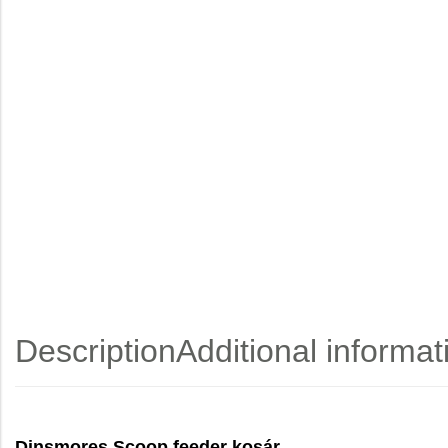
Description
Additional informat
Dinsmores Scoop feeder kosár