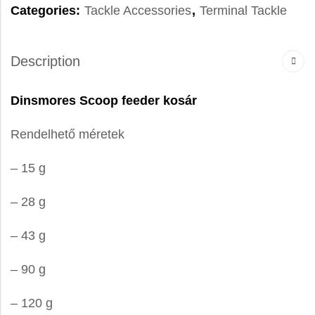
Categories:
Tackle Accessories
,
Terminal Tackle
Description
Dinsmores Scoop feeder kosár
Rendelhető méretek
– 15 g
– 28 g
– 43 g
– 90 g
– 120 g