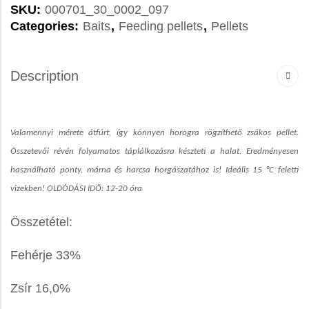
SKU:
000701_30_0002_097
Categories:
Baits
,
Feeding pellets
,
Pellets
Description
Valamennyi mérete átfúrt, így könnyen horogra rögzíthető zsákos pellet.
Összetevői révén folyamatos táplálkozásra készteti a halat. Eredményesen
használható ponty, márna és harcsa horgászatához is! Ideális 15 °C feletti
vizekben! OLDÓDÁSI IDŐ: 12-20 óra
Összetétel:
Fehérje 33%
Zsír 16,0%